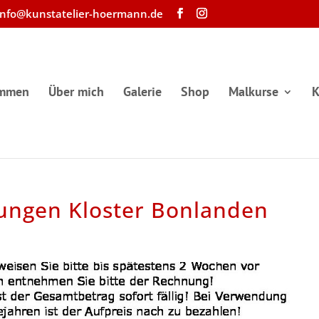
info@kunstatelier-hoermann.de
ommen
Über mich
Galerie
Shop
Malkurse
K
ungen Kloster Bonlanden