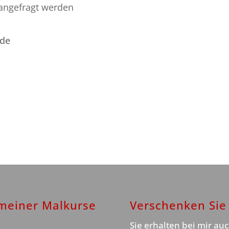
 angefragt werden
nde
 meiner Malkurse
Verschenken Sie 
Sie erhalten bei mir au