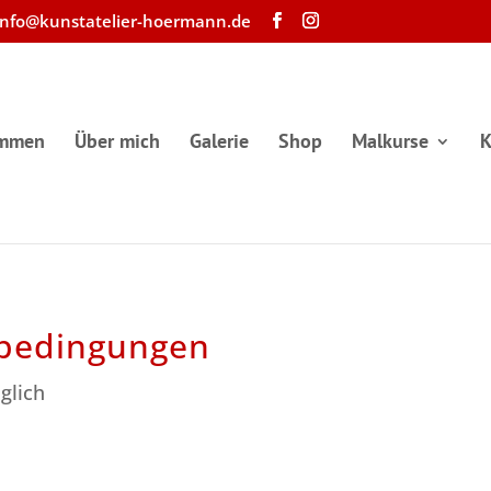
info@kunstatelier-hoermann.de
ommen
Über mich
Galerie
Shop
Malkurse
K
sbedingungen
glich